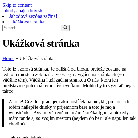
Skip to content
jahody-majcichov.sk
Jahodová sezóna začína!
Ukážková stránka
Ukážková stránka
Home
»
Ukážková stránka
Toto je vzorová stránka. Je odlišná od blogu, pretože zostane na
jednom mieste a zobrazí sa vo vašej navigácii na stránkach (vo
väčšine tém). Väčšina ľudí začína stránkou O nás, ktorá ich
predstavuje potenciálnym návštevníkom. Mohlo by to vyzerať nejak
takto:
Ahojte! Cez deň pracujem ako poslíček na bicykli, po nociach
robím najlepšie drinky v príjemnom bare a toto je moja
webstránka. Bývam v Trenčíne, mám škrečka Igora a niekedy
mám rande aj so svojím mestom (nejdem do baru ale napr. len tak
chodím).
…alebo niečo takéto: